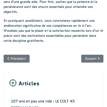
sera d’une grande aide. Pour finir, sachez que la patience et la
persévérance sont des atouts essentiels pour atteindre vos
objectifs.
En pratiquant assidûment, vous constaterez rapidement une
amélioration significative de vos compétences en tir à l’arc.
N’oubliez pas que le plaisir et la satisfaction ressentis lors d’un tir
précis sont des motivations essentielles pour persévérer dans
cette discipline gratifiante.
Article précédent : Introduction aux carabines PCC
Article suivant
Précédent
Suivant
Articles
107 ans et pas une ride : LE COLT 45