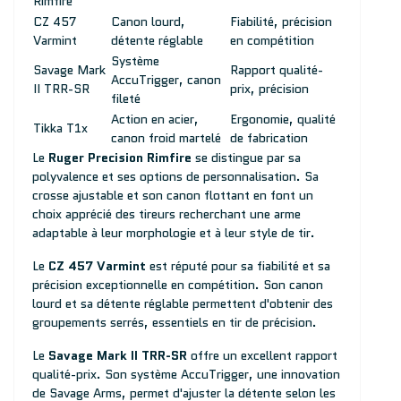
Rimfire
CZ 457
Canon lourd,
Fiabilité, précision
Varmint
détente réglable
en compétition
Système
Savage Mark
Rapport qualité-
AccuTrigger, canon
II TRR-SR
prix, précision
fileté
Action en acier,
Ergonomie, qualité
Tikka T1x
canon froid martelé
de fabrication
Le
Ruger Precision Rimfire
se distingue par sa
polyvalence et ses options de personnalisation. Sa
crosse ajustable et son canon flottant en font un
choix apprécié des tireurs recherchant une arme
adaptable à leur morphologie et à leur style de tir.
Le
CZ 457 Varmint
est réputé pour sa fiabilité et sa
précision exceptionnelle en compétition. Son canon
lourd et sa détente réglable permettent d'obtenir des
groupements serrés, essentiels en tir de précision.
Le
Savage Mark II TRR-SR
offre un excellent rapport
qualité-prix. Son système AccuTrigger, une innovation
de Savage Arms, permet d'ajuster la détente selon les