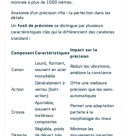
monnaie à plus de 1000 mètres.
Anatomie d'un précision rifle : la perfection dans les
détails
Un
fusil de précision
se distingue par plusieurs
caractéristiques clés qui le différencient des carabines
standard :
Impact sur la
Composant
Caractéristiques
précision
Lourd, flottant,
Réduit les vibrations,
Canon
souvent en acier
améliore la constance
inoxydable
Généralement à
Offre une meilleure
Action
verrou (bolt-
précision que les semi-
action)
automatiques
Ajustable,
Permet une adaptation
souvent en
Crosse
parfaite à la
matériaux
morphologie du tireur
composites
Réglable, poids
Minimise les
Détente
de départ très
mouvements parasites